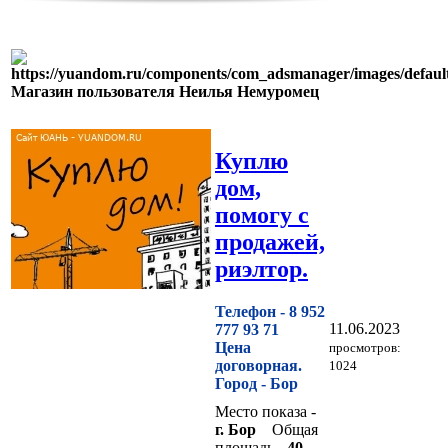
Магазин пользователя Неилья Немуромец
Куплю
дом,
помогу с
продажей,
риэлтор.
Телефон -
8 952
11.06.2023
777 93 71
Цена
просмотров:
договорная.
1024
Город -
Бор
Место показа -
г. Бор
Общая
площадь -
40