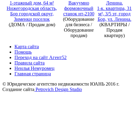
1-этажный дом, 64 м²
Вакуумно
Нижегородская область,
формовочный
1-к. квартира, 31
Бор городской округ,
станок нт-2100
м², 3/5 эт, город
Зименки поселок
(Оборудование
Бор, ул. Ленина.
(ДОМА / Продам дом)
для бизнеса /
(КВАРТИРЫ /
Оборудование
Продам
продам)
квартиру)
Карта сайта
Помощь
Переход на сайт Aгент52
Правила сайта
Неилья Немуромец
Главная страница
© Юридическое агентство недвижимости ЮАНЬ 2016 г.
Создание сайта
Petrovich Design Studio