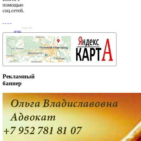
помощью
соц.сетей.
slogin.info
виджет
Рекламный
баннер