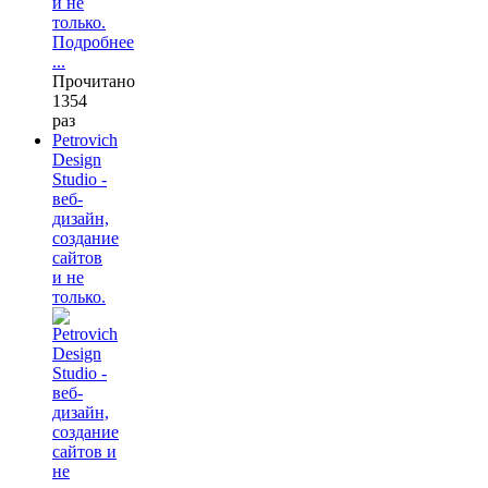
и не
только.
Подробнее
...
Прочитано
1354
раз
Petrovich
Design
Studio -
веб-
дизайн,
создание
сайтов
и не
только.