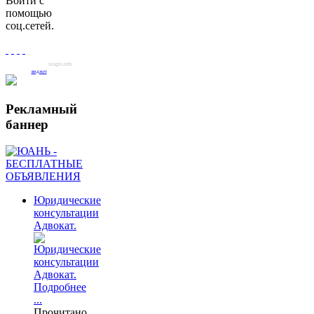
Войти с
помощью
соц.сетей.
slogin.info
виджет
Рекламный
баннер
Юридические
консультации
Адвокат.
Подробнее
...
Прочитано