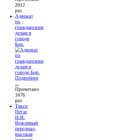
2012
раз
Адвокат
по
гражданским
делам в
городе
Бор.
Подробнее
...
Прочитано
1676
раз
Такси
Пегас
Н.Н.
Вежливый
персонал,
высокая
скорость.