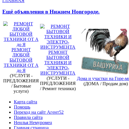
ГЛАВНАЯ
Ещё объявления в Нижнем Новгороде.
РЕМОНТ
РЕМОНТ
ЛЮБОЙ
БЫТОВОЙ
БЫТОВОЙ
ТЕХНИКИ И
ТЕХНИКИ ОТ А
ЭЛЕКТРО-
до Я
ИНСТРУМЕНТА
(УСЛУГИ -
(УСЛУГИ -
Дома и участки на Горе-м
ПРЕДЛОЖЕНИЯ
ПРЕДЛОЖЕНИЯ
(ДОМА / Продам дом)
/ Бытовые
/ Ремонт техники)
услуги)
Карта сайта
Помощь
Переход на сайт Aгент52
Правила сайта
Неилья Немуромец
Главная страница