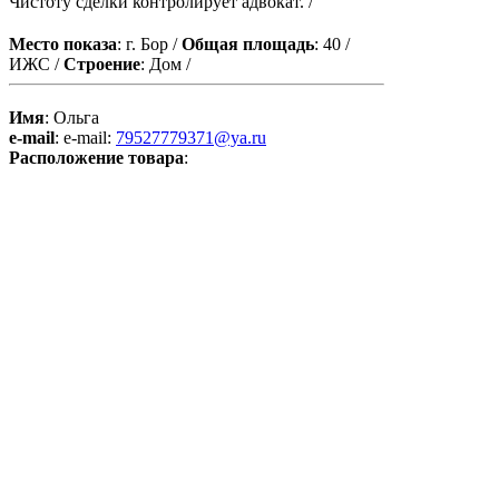
Чистоту сделки контролирует адвокат. /
Место показа
: г. Бор /
Общая площадь
: 40 /
ИЖС /
Строение
: Дом /
Имя
: Ольга
e-mail
: e-mail:
79527779371@ya.ru
Расположение товара
: