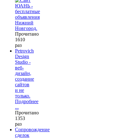
Прочитано
1610
раз
Petrovich
Design
Studio -
веб-
дизайн,
создание
сайтов
и не
только.
Подробнее
...
Прочитано
1353
раз
Сопровождение
сделок