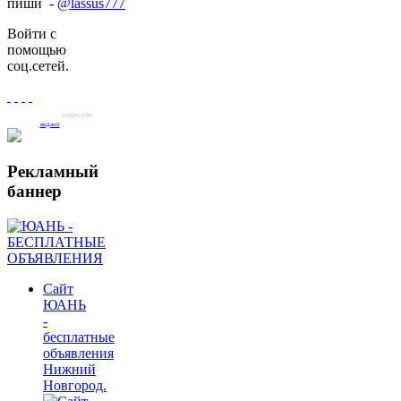
пиши -
@lassus777
Войти с
помощью
соц.сетей.
slogin.info
виджет
Рекламный
баннер
Сайт
ЮАНЬ
-
бесплатные
объявления
Нижний
Новгород.